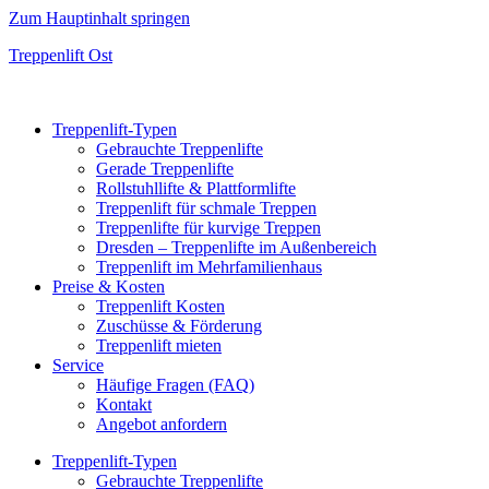
Zum Hauptinhalt springen
Treppenlift Ost
Treppenlift-Typen
Gebrauchte Treppenlifte
Gerade Treppenlifte
Rollstuhllifte & Plattformlifte
Treppenlift für schmale Treppen
Treppenlifte für kurvige Treppen
Dresden – Treppenlifte im Außenbereich
Treppenlift im Mehrfamilienhaus
Preise & Kosten
Treppenlift Kosten
Zuschüsse & Förderung
Treppenlift mieten
Service
Häufige Fragen (FAQ)
Kontakt
Angebot anfordern
Treppenlift-Typen
Gebrauchte Treppenlifte