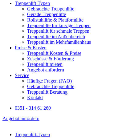
Treppenlift-Typen
Gebrauchte Treppenlifte
Gerade Treppenlifte
Rollstuhllifte & Plattformlifte
Treppenlifte für kurvige Treppen
Treppenlift für schmale Treppen
Treppenlifte im Außenbereich
Treppenlift im Mehrfamilienhaus
Preise & Kosten
Treppenlift Kosten & Preise
Zuschüsse & Förderung
Treppenlift mieten
Angebot anfordern
Service
Häufige Fragen (FAQ)
Gebrauchte Treppenlifte
Treppenlift Beratung
Kontakt
0351 - 314 61 260
Angebot anfordern
Treppenlift-Typen